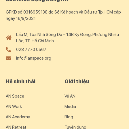
GPKD số 0316959138 do Sở Kế hoạch và Đầu tư Tp.HCM cấp
ngày 16/9/2021
Lầu M, Tòa Nhà Sông Đà – 14B Kỳ Đồng, Phường Nhiêu
Lộc, TP. Hồ Chí Minh.
028 7770 0567
info@anspace.org
Hệ sinh thái
Giới thiệu
AN Space
Về AN
AN Work
Media
AN Academy
Blog
AN Retreat
Tuyển dụng