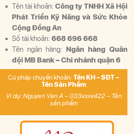
Tên tài khoản:
Công ty TNHH Xã Hội
Phát Triển Kỹ Năng và Sức Khỏe
Cộng Đồng An
Số tài khoản:
668 696 668
Tên ngân hàng:
Ngân hàng Quân
đội MB Bank – Chi nhánh quận 6
Cú pháp chuyển khoản:
Tên KH – SĐT –
Tên Sản Phẩm
Ví dụ: Nguyen Van A – 033xxxx422 – Tên
sản phẩm