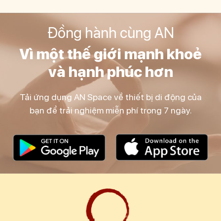
Đồng hành cùng AN
Vì một thế giới mạnh khoẻ
và hạnh phúc hơn
Tải ứng dụng AN Space về thiết bị di động của
bạn để trải nghiệm miễn phí trong 7 ngày.