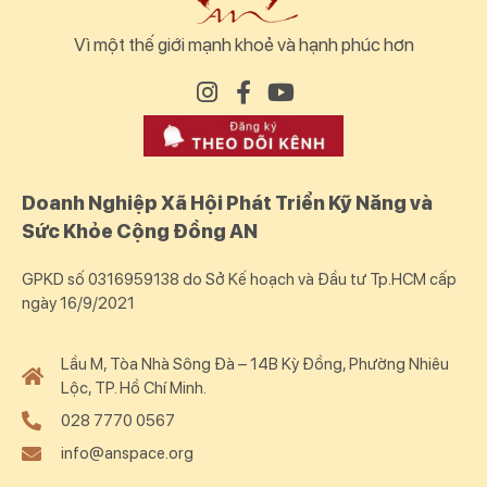
Vì một thế giới mạnh khoẻ và hạnh phúc hơn
Doanh Nghiệp Xã Hội Phát Triển Kỹ Năng và
Sức Khỏe Cộng Đồng AN
GPKD số 0316959138 do Sở Kế hoạch và Đầu tư Tp.HCM cấp
ngày 16/9/2021
Lầu M, Tòa Nhà Sông Đà – 14B Kỳ Đồng, Phường Nhiêu
Lộc, TP. Hồ Chí Minh.
028 7770 0567
info@anspace.org