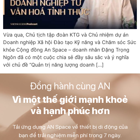
Vừa qua, Chủ tịch tập đoàn KTG và Chủ nhiệm dự án
Doanh nghiệp Xã hội Đào tạo Kỹ năng và Chăm sóc Sức
khỏe Cộng đồng An Space – doanh nhân Đặng Trọng
Ngôn đã có một cuộc chia sẻ đầy sâu sắc và ý nghĩa
với chủ đề “Quản trị năng lượng doanh […]
Đồng hành cùng AN
Vì một thế giới mạnh khoẻ
và hạnh phúc hơn
Tải ứng dụng AN Space về thiết bị di động của
bạn để trải nghiệm miễn phí trong 7 ngày.