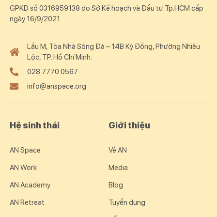
GPKD số 0316959138 do Sở Kế hoạch và Đầu tư Tp.HCM cấp
ngày 16/9/2021
Lầu M, Tòa Nhà Sông Đà – 14B Kỳ Đồng, Phường Nhiêu
Lộc, TP. Hồ Chí Minh.
028 7770 0567
info@anspace.org
Hệ sinh thái
Giới thiệu
AN Space
Về AN
AN Work
Media
AN Academy
Blog
AN Retreat
Tuyển dụng