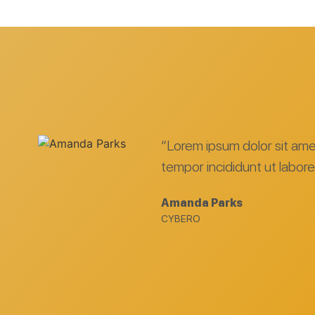
“Lorem ipsum dolor sit am
tempor incididunt ut labor
Sophie Leonard
CEO Shark