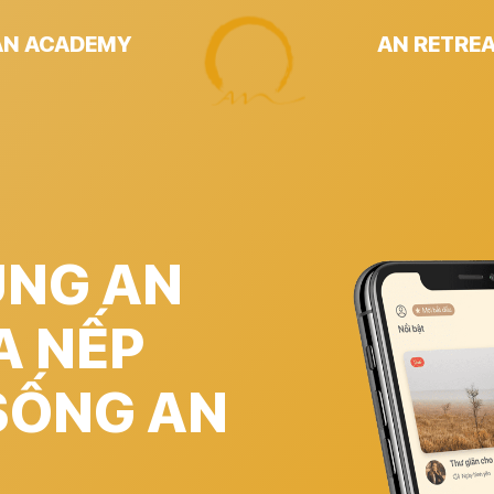
AN ACADEMY
AN RETRE
ÙNG AN
A NẾP
SỐNG AN