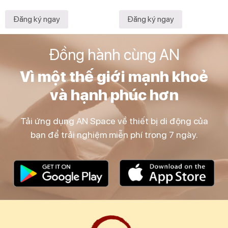
Đăng ký ngay
Đăng ký ngay
Đồng hành cùng AN
Vì một thế giới mạnh khoẻ
và hạnh phúc hơn
Tải ứng dụng AN Space về thiết bị di động của
bạn để trải nghiệm miễn phí trong 7 ngày.