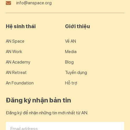
info@anspace.org
Hệ sinh thái
Giới thiệu
AN Space
Về AN
AN Work
Media
AN Academy
Blog
AN Retreat
Tuyển dụng
An Foundation
Hỗ trợ
Đăng ký nhận bản tin
Đăng ký để nhận những tin mới nhất từ AN.