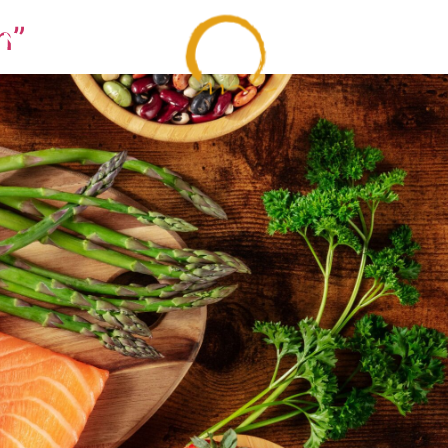
n”
AN ACADEMY
AN RETRE