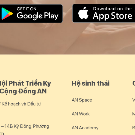
ội Phát Triển Kỹ
Hệ sinh thái
 Cộng Đồng AN
AN Space
V
Kế hoạch và Đầu tư
AN Work
M
 – 14B Kỳ Đồng, Phường
AN Academy
B
nh.