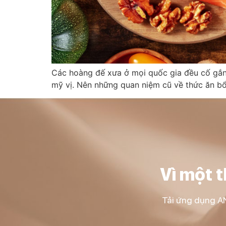
Các hoàng đế xưa ở mọi quốc gia đều cố gắng đ
mỹ vị. Nên những quan niệm cũ về thức ăn b
Vì một 
Tải ứng dụng AN