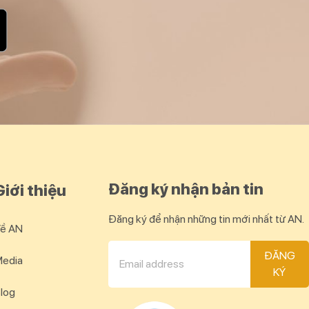
Đăng ký nhận bản tin
Giới thiệu
Đăng ký để nhận những tin mới nhất từ AN.
ề AN
ĐĂNG
edia
KÝ
log