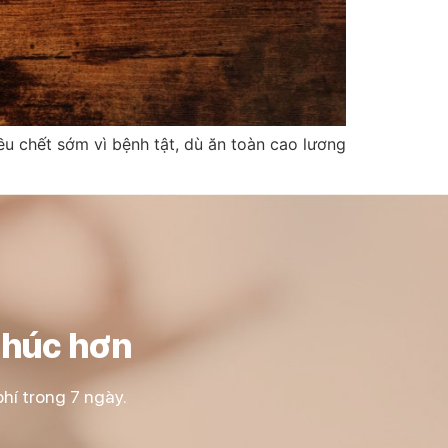
đều chết sớm vì bệnh tật, dù ăn toàn cao lương
phúc hơn
hí trong 7 ngày.