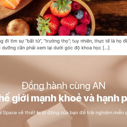
i tìm sự “bất tử”, “trường thọ”; tuy nhiên, thực tế là họ 
ổ dưỡng cần phải xem lại dưới góc độ khoa học […]
Đồng hành cùng AN
thế giới mạnh khoẻ và hạnh 
 Space về thiết bị di động của bạn để trải nghiệm miễn p