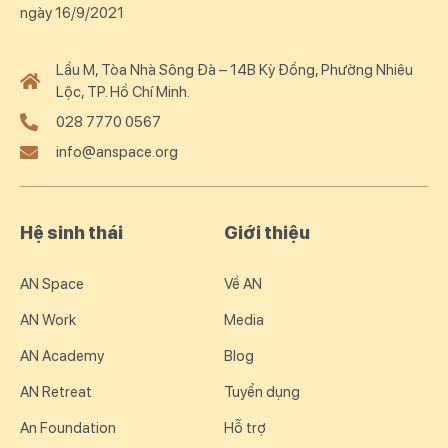
ngày 16/9/2021
Lầu M, Tòa Nhà Sông Đà – 14B Kỳ Đồng, Phường Nhiêu
Lộc, TP. Hồ Chí Minh.
028 7770 0567
info@anspace.org
Hệ sinh thái
Giới thiệu
AN Space
Về AN
AN Work
Media
AN Academy
Blog
AN Retreat
Tuyển dụng
An Foundation
Hỗ trợ