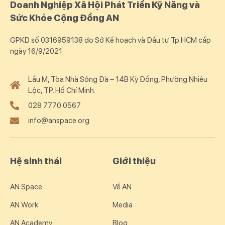
Doanh Nghiệp Xã Hội Phát Triển Kỹ Năng và
Sức Khỏe Cộng Đồng AN
GPKD số 0316959138 do Sở Kế hoạch và Đầu tư Tp.HCM cấp
ngày 16/9/2021
Lầu M, Tòa Nhà Sông Đà – 14B Kỳ Đồng, Phường Nhiêu
Lộc, TP. Hồ Chí Minh.
028 7770 0567
info@anspace.org
Hệ sinh thái
Giới thiệu
AN Space
Về AN
AN Work
Media
AN Academy
Blog