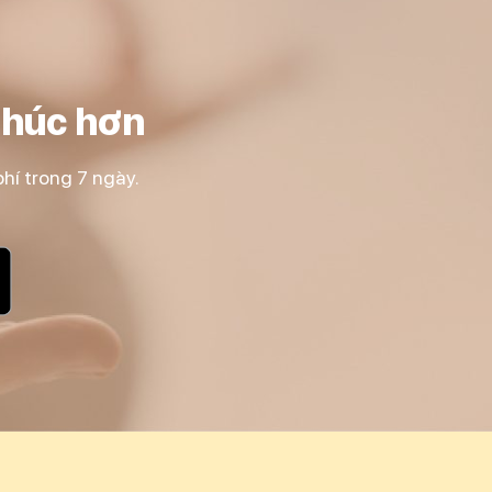
phúc hơn
hí trong 7 ngày.