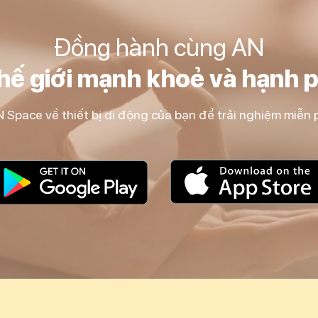
Đồng hành cùng AN
thế giới mạnh khoẻ và hạnh 
 Space về thiết bị di động của bạn để trải nghiệm miễn p