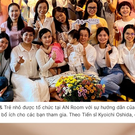
tổ chức tại AN Room với sự hướng dẫn của 𝐁𝐚́𝐜 𝐬𝐢̃, 𝐓𝐢𝐞̂́𝐧 𝐬𝐢̃ 
c bổ ích cho các bạn tham gia. Theo Tiến sĩ Kyoichi Oshida