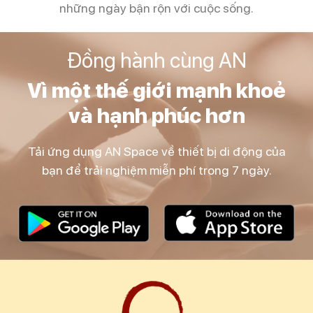
những ngày bận rộn với cuộc sống.
Đồng hành cùng AN
Vì một thế giới mạnh khoẻ
và hạnh phúc hơn
Tải ứng dụng AN Space về thiết bị di động của
bạn để trải nghiệm miễn phí trong 7 ngày.