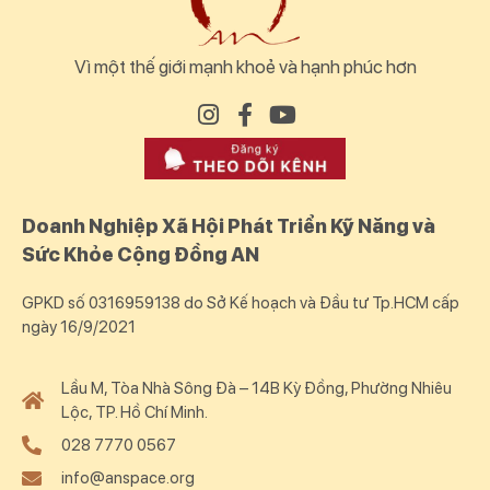
Vì một thế giới mạnh khoẻ và hạnh phúc hơn
Doanh Nghiệp Xã Hội Phát Triển Kỹ Năng và
Sức Khỏe Cộng Đồng AN
GPKD số 0316959138 do Sở Kế hoạch và Đầu tư Tp.HCM cấp
ngày 16/9/2021
Lầu M, Tòa Nhà Sông Đà – 14B Kỳ Đồng, Phường Nhiêu
Lộc, TP. Hồ Chí Minh.
028 7770 0567
info@anspace.org