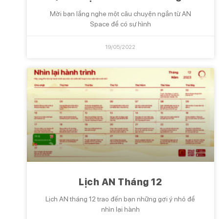
Mời bạn lắng nghe một câu chuyện ngắn từ AN
Space để có sự hình
19/05/2022
Lịch AN Tháng 12
Lịch AN tháng 12 trao đến bạn những gợi ý nhỏ để
nhìn lại hành