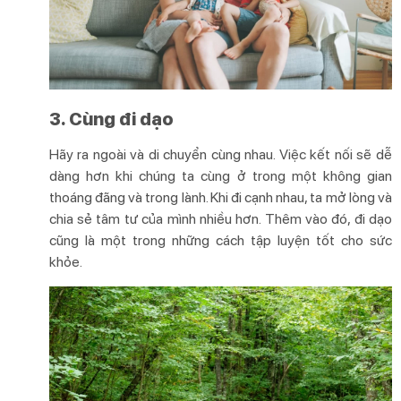
3. Cùng đi dạo
Hãy ra ngoài và di chuyển cùng nhau. Việc kết nối sẽ dễ
dàng hơn khi chúng ta cùng ở trong một không gian
thoáng đãng và trong lành. Khi đi cạnh nhau, ta mở lòng và
chia sẻ tâm tư của mình nhiều hơn. Thêm vào đó, đi dạo
cũng là một trong những cách tập luyện tốt cho sức
khỏe.