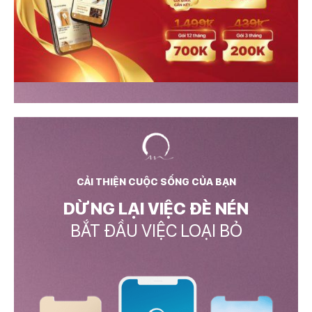
CẢI THIỆN CUỘC SỐNG CỦA BẠN
DỪNG LẠI VIỆC ĐÈ NÉN
BẮT ĐẦU VIỆC LOẠI BỎ