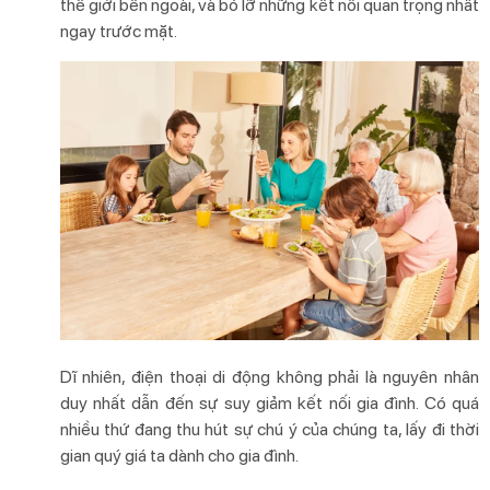
thế giới bên ngoài, và bỏ lỡ những kết nối quan trọng nhất
ngay trước mặt.
Dĩ nhiên, điện thoại di động không phải là nguyên nhân
duy nhất dẫn đến sự suy giảm kết nối gia đình. Có quá
nhiều thứ đang thu hút sự chú ý của chúng ta, lấy đi thời
gian quý giá ta dành cho gia đình.