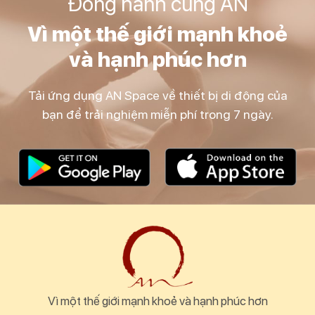
Đồng hành cùng AN
Vì một thế giới mạnh khoẻ
và hạnh phúc hơn
Tải ứng dụng AN Space về thiết bị di động của
bạn để trải nghiệm miễn phí trong 7 ngày.
Vì một thế giới mạnh khoẻ và hạnh phúc hơn