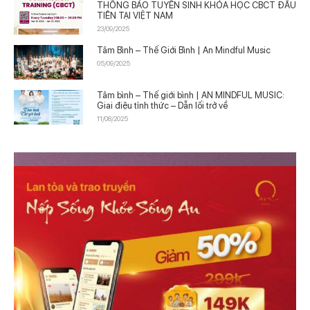
THÔNG BÁO TUYỂN SINH KHÓA HỌC CBCT ĐẦU
TIÊN TẠI VIỆT NAM
23/09/2025
Tâm Bình – Thế Giới Bình | An Mindful Music
05/09/2025
Tâm bình – Thế giới bình | AN MINDFUL MUSIC:
Giai điệu tỉnh thức – Dẫn lối trở về
11/08/2025