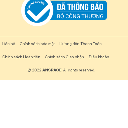
Liên hệ
Chính sách bảo mật
Hướng dẫn Thanh Toán
Chính sách Hoàn tiền
Chính sách Giao nhận
Điều khoản
© 2022
ANSPACE
. All rights reserved.