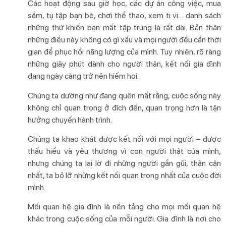
Các hoạt động sau giờ học, các dự án công việc, mua
sắm, tụ tập bạn bè, chơi thể thao, xem ti vi… danh sách
những thứ khiến bạn mất tập trung là rất dài. Bản thân
những điều này không có gì xấu và mọi người đều cần thời
gian để phục hồi năng lượng của mình. Tuy nhiên, rõ ràng
những giây phút dành cho người thân, kết nối gia đình
đang ngày càng trở nên hiếm hoi.
Chúng ta dường như đang quên mất rằng, cuộc sống này
không chỉ quan trọng ở đích đến, quan trọng hơn là tận
hưởng chuyến hành trình.
Chúng ta khao khát được kết nối với mọi người – được
thấu hiểu và yêu thương vì con người thật của mình,
nhưng chúng ta lại lờ đi những người gần gũi, thân cận
nhất, ta bỏ lỡ những kết nối quan trọng nhất của cuộc đời
mình.
Mối quan hệ gia đình là nền tảng cho mọi mối quan hệ
khác trong cuộc sống của mỗi người. Gia đình là nơi cho