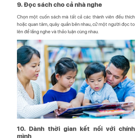
9. Đọc sách cho cả nhà nghe
Chọn một cuốn sách mà tất cả các thành viên đều thích
hoặc quan tâm, quây quần bên nhau, cử một người đọc to
lên để lắng nghe và thảo luận cùng nhau.
10. Dành thời gian kết nối với chính
mình