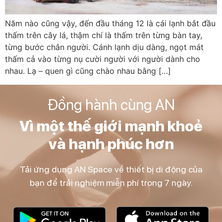
Năm nào cũng vậy, đến đầu tháng 12 là cái lạnh bắt đầu
thấm trên cây lá, thậm chí là thấm trên từng bàn tay,
từng bước chân người. Cánh lạnh dịu dàng, ngọt mát
thấm cả vào từng nụ cười người với người dành cho
nhau. Lạ – quen gì cũng chào nhau bằng […]
Đồng hành cùng AN
Vì một thế giới mạnh khoẻ
và hạnh phúc hơn
Tải ứng dụng AN Space về thiết bị di động của
bạn để trải nghiệm miễn phí trong 7 ngày.