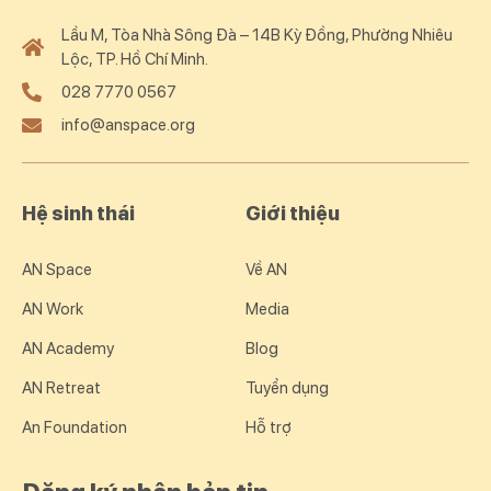
Lầu M, Tòa Nhà Sông Đà – 14B Kỳ Đồng, Phường Nhiêu
Lộc, TP. Hồ Chí Minh.
028 7770 0567
info@anspace.org
Hệ sinh thái
Giới thiệu
AN Space
Về AN
AN Work
Media
AN Academy
Blog
AN Retreat
Tuyển dụng
An Foundation
Hỗ trợ