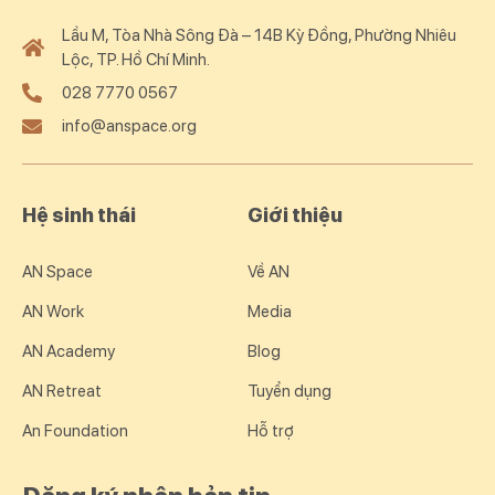
Lầu M, Tòa Nhà Sông Đà – 14B Kỳ Đồng, Phường Nhiêu
Lộc, TP. Hồ Chí Minh.
028 7770 0567
info@anspace.org
Hệ sinh thái
Giới thiệu
AN Space
Về AN
AN Work
Media
AN Academy
Blog
AN Retreat
Tuyển dụng
An Foundation
Hỗ trợ