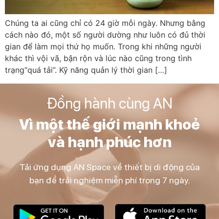
Chúng ta ai cũng chỉ có 24 giờ mỗi ngày. Nhưng bằng
cách nào đó, một số người dường như luôn có đủ thời
gian để làm mọi thứ họ muốn. Trong khi những người
khác thì vội vã, bận rộn và lúc nào cũng trong tình
trạng“quá tải”. Kỹ năng quản lý thời gian […]
Đồng hành cùng AN
Vì một thế giới mạnh khoẻ
và hạnh phúc hơn
Tải ứng dụng AN Space về thiết bị di động của
bạn để trải nghiệm miễn phí trong 7 ngày.