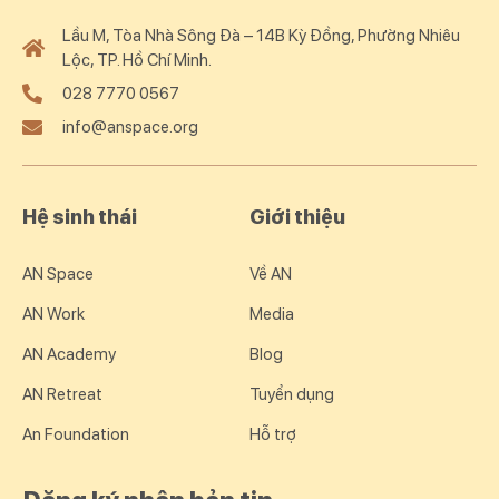
Lầu M, Tòa Nhà Sông Đà – 14B Kỳ Đồng, Phường Nhiêu
Lộc, TP. Hồ Chí Minh.
028 7770 0567
info@anspace.org
Hệ sinh thái
Giới thiệu
AN Space
Về AN
AN Work
Media
AN Academy
Blog
AN Retreat
Tuyển dụng
An Foundation
Hỗ trợ