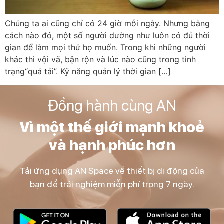
Chúng ta ai cũng chỉ có 24 giờ mỗi ngày. Nhưng bằng
cách nào đó, một số người dường như luôn có đủ thời
gian để làm mọi thứ họ muốn. Trong khi những người
khác thì vội vã, bận rộn và lúc nào cũng trong tình
trạng“quá tải”. Kỹ năng quản lý thời gian […]
Đồng hành cùng AN
Vì một thế giới mạnh khoẻ
và hạnh phúc hơn
Tải ứng dụng AN Space về thiết bị di động của
bạn để trải nghiệm miễn phí trong 7 ngày.