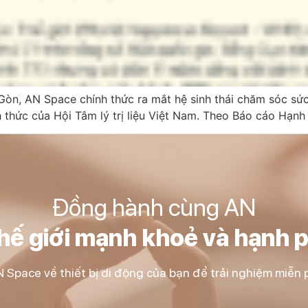
òn, AN Space chính thức ra mắt hệ sinh thái chăm sóc sức 
 thức của Hội Tâm lý trị liệu Việt Nam. Theo Báo cáo Hạnh
Đồng hành cùng AN
thế giới mạnh khoẻ và hạnh 
 Space về thiết bị di động của bạn để trải nghiệm miễn p