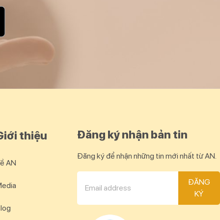
Đăng ký nhận bản tin
Giới thiệu
Đăng ký để nhận những tin mới nhất từ AN.
ề AN
ĐĂNG
edia
KÝ
log