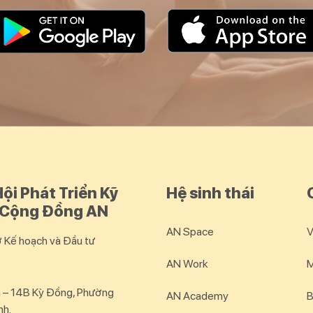
ội Phát Triển Kỹ
Hệ sinh thái
 Cộng Đồng AN
AN Space
V
Kế hoạch và Đầu tư
AN Work
M
 – 14B Kỳ Đồng, Phường
AN Academy
B
nh.