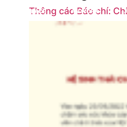
Thông cáo Báo chí: Ch
AN SPACE
AN WORK