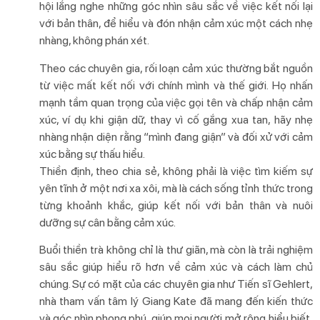
hội lắng nghe những góc nhìn sâu sắc về việc kết nối lại
với bản thân, để hiểu và đón nhận cảm xúc một cách nhẹ
nhàng, không phán xét.
Theo các chuyên gia, rối loạn cảm xúc thường bắt nguồn
từ việc mất kết nối với chính mình và thế giới. Họ nhấn
mạnh tầm quan trọng của việc gọi tên và chấp nhận cảm
xúc, ví dụ khi giận dữ, thay vì cố gắng xua tan, hãy nhẹ
nhàng nhận diện rằng “mình đang giận” và đối xử với cảm
xúc bằng sự thấu hiểu.
Thiền định, theo chia sẻ, không phải là việc tìm kiếm sự
yên tĩnh ở một nơi xa xôi, mà là cách sống tỉnh thức trong
từng khoảnh khắc, giúp kết nối với bản thân và nuôi
dưỡng sự cân bằng cảm xúc.
Buổi thiền trà không chỉ là thư giãn, mà còn là trải nghiệm
sâu sắc giúp hiểu rõ hơn về cảm xúc và cách làm chủ
chúng. Sự có mặt của các chuyên gia như Tiến sĩ Gehlert,
nhà tham vấn tâm lý Giang Kate đã mang đến kiến thức
và góc nhìn phong phú, giúp mọi người mở rộng hiểu biết,