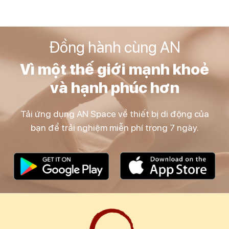
Đồng hành cùng AN
Vì một thế giới mạnh khoẻ
và hạnh phúc hơn
Tải ứng dụng AN Space về thiết bị di động của
bạn để trải nghiệm miễn phí trong 7 ngày.