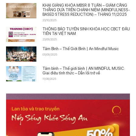
KHAI GIẢNG KHÓA MBSR 8 TUẦN – GIẢM CĂNG
THẲNG DỰA TRÊN CHÁNH NIỆM (MINDFULNESS-
BASED STRESS REDUCTION) – THÁNG 11/2025
23/10/2025
THÔNG BÁO TUYỂN SINH KHÓA HỌC CBCT ĐẦU
TIÊN TẠI VIỆT NAM
23/09/2025
Tâm Bình – Thế Giới Bình | An Mindful Music
05/09/2025
Tâm bình – Thế giới bình | AN MINDFUL MUSIC:
Giai điệu tỉnh thức – Dẫn lối trở về
11/08/2025