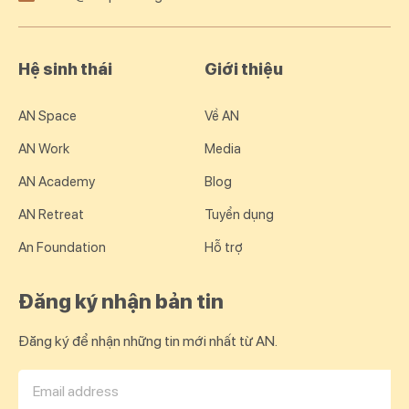
Hệ sinh thái
Giới thiệu
AN Space
Về AN
AN Work
Media
AN Academy
Blog
AN Retreat
Tuyển dụng
An Foundation
Hỗ trợ
Đăng ký nhận bản tin
Đăng ký để nhận những tin mới nhất từ AN.