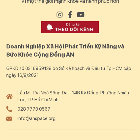
Vì một thế giới mạnh khoẻ và hạnh phúc hơn
Doanh Nghiệp Xã Hội Phát Triển Kỹ Năng và
Sức Khỏe Cộng Đồng AN
GPKD số 0316959138 do Sở Kế hoạch và Đầu tư Tp.HCM cấp
ngày 16/9/2021
Lầu M, Tòa Nhà Sông Đà – 14B Kỳ Đồng, Phường Nhiêu
Lộc, TP. Hồ Chí Minh.
028 7770 0567
info@anspace.org