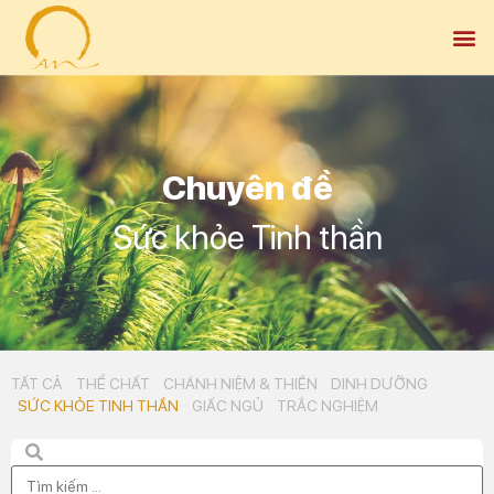
Chuyên đề
Sức khỏe Tinh thần
TẤT CẢ
THỂ CHẤT
CHÁNH NIỆM & THIỀN
DINH DƯỠNG
SỨC KHỎE TINH THẦN
GIẤC NGỦ
TRẮC NGHIỆM