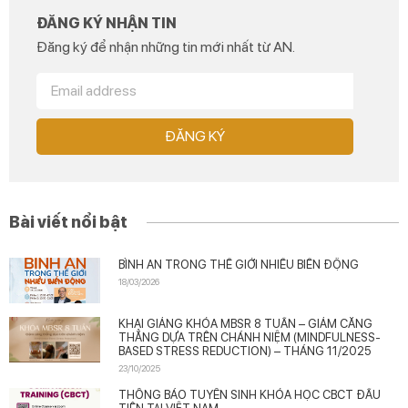
ĐĂNG KÝ NHẬN TIN
Đăng ký để nhận những tin mới nhất từ AN.
ĐĂNG KÝ
Bài viết nổi bật
BÌNH AN TRONG THẾ GIỚI NHIỀU BIẾN ĐỘNG
18/03/2026
KHAI GIẢNG KHÓA MBSR 8 TUẦN – GIẢM CĂNG
THẲNG DỰA TRÊN CHÁNH NIỆM (MINDFULNESS-
BASED STRESS REDUCTION) – THÁNG 11/2025
23/10/2025
THÔNG BÁO TUYỂN SINH KHÓA HỌC CBCT ĐẦU