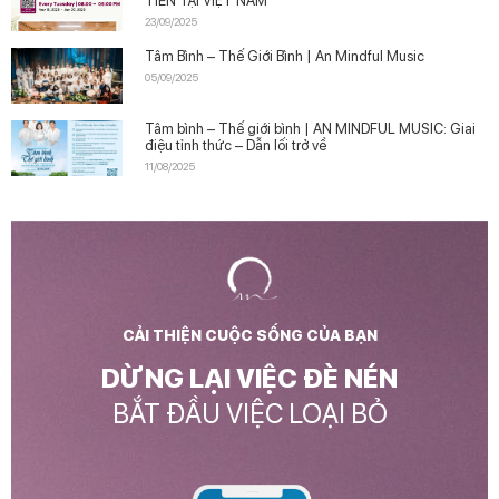
TIÊN TẠI VIỆT NAM
23/09/2025
Tâm Bình – Thế Giới Bình | An Mindful Music
05/09/2025
Tâm bình – Thế giới bình | AN MINDFUL MUSIC: Giai
điệu tỉnh thức – Dẫn lối trở về
11/08/2025
CẢI THIỆN CUỘC SỐNG CỦA BẠN
DỪNG LẠI VIỆC ĐÈ NÉN
BẮT ĐẦU VIỆC LOẠI BỎ