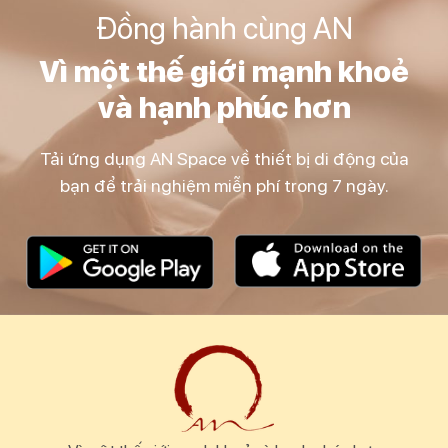
Đồng hành cùng AN
Vì một thế giới mạnh khoẻ
và hạnh phúc hơn
Tải ứng dụng AN Space về thiết bị di động của
bạn để trải nghiệm miễn phí trong 7 ngày.