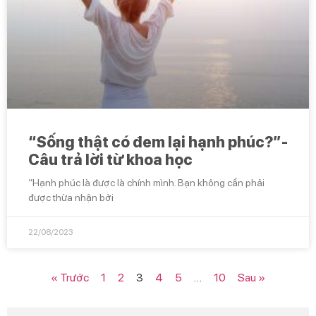
“Sống thật có đem lại hạnh phúc?”-
Câu trả lời từ khoa học
“Hạnh phúc là được là chính mình. Bạn không cần phải
được thừa nhận bởi
22/08/2023
« Trước
1
2
3
4
5
…
10
Sau »