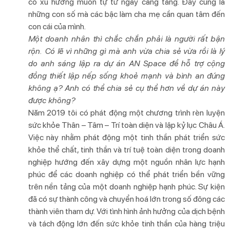
có xu hướng muốn tự tử ngày càng tăng. Đây cũng là
những con số mà các bậc làm cha mẹ cần quan tâm đến
con cái của mình.
Một doanh nhân thì chắc chắn phải là người rất bận
rộn. Có lẽ vì những gì mà anh vừa chia sẻ vừa rồi là lý
do anh sáng lập ra dự án AN Space để hỗ trợ cộng
đồng thiết lập nếp sống khoẻ mạnh và bình an đúng
không ạ? Anh có thể chia sẻ cụ thể hơn về dự án này
được không?
Năm 2019 tôi có phát động một chương trình rèn luyện
sức khỏe Thân – Tâm – Trí toàn diện và lập kỷ lục Châu Á.
Việc này nhằm phát động một tinh thần phát triển sức
khỏe thể chất, tinh thần và trí tuệ toàn diện trong doanh
nghiệp hướng đến xây dựng một nguồn nhân lực hạnh
phúc để các doanh nghiệp có thể phát triển bền vững
trên nền tảng của một doanh nghiệp hạnh phúc. Sự kiện
đã có sự thành công và chuyển hoá lớn trong số đông các
thành viên tham dự. Với tình hình ảnh hưởng của dịch bệnh
và tách động lớn đến sức khỏe tinh thần của hàng triệu