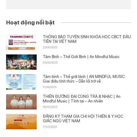
Hoạt động nổi bật
THÔNG BÁO TUYỂN SINH KHÓA HỌC CBCT ĐẦU
TIÊN TẠI VIỆT NAM
23/09/2025
Tâm Bình – Thế Giới Bình | An Mindful Music
05/09/2025
Tâm bình – Thế giới bình | AN MINDFUL MUSIC:
Giai điệu tỉnh thức – Dẫn lối trở về
11/08/2025
THIỀN ĐƯƠNG ĐẠI CÙNG TRÀ & NHẠC | An
Mindful Music | Tĩnh tại – An nhiên
16/05/2025
ĐĂNG KÝ THAM GIA CHI HỘI THIỀN & Y HỌC
GIẤC NGỦ VIỆT NAM
17/03/2025