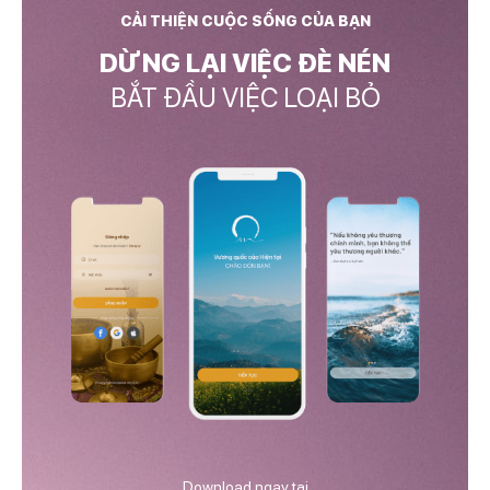
CẢI THIỆN CUỘC SỐNG CỦA BẠN
DỪNG LẠI VIỆC ĐÈ NÉN
BẮT ĐẦU VIỆC LOẠI BỎ
Download ngay tại