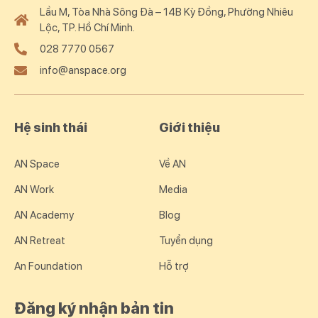
Lầu M, Tòa Nhà Sông Đà – 14B Kỳ Đồng, Phường Nhiêu
Lộc, TP. Hồ Chí Minh.
028 7770 0567
info@anspace.org
Hệ sinh thái
Giới thiệu
AN Space
Về AN
AN Work
Media
AN Academy
Blog
AN Retreat
Tuyển dụng
An Foundation
Hỗ trợ
Đăng ký nhận bản tin