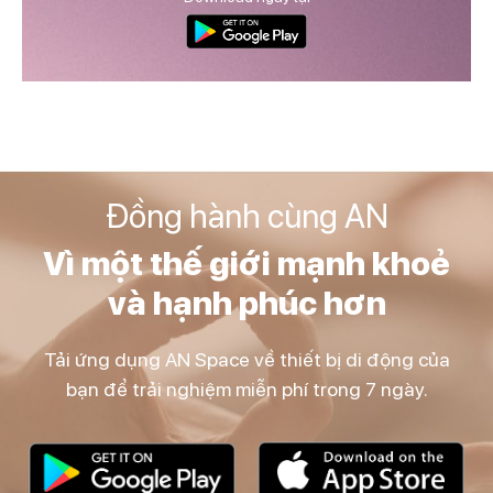
Đồng hành cùng AN
Vì một thế giới mạnh khoẻ
và hạnh phúc hơn
Tải ứng dụng AN Space về thiết bị di động của
bạn để trải nghiệm miễn phí trong 7 ngày.