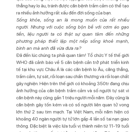
thẳng hay lo âu, tránh được căn bệnh trầm cảm có thể tạo
ra nhiều ảnh hưởng rất xấu đến đời sống của bạn.
Sống khỏe, sống an là mong muốn của rất nhiều
người. Nhưng với cuộc sống bộn bề với cơm áo gạo
tiền, liệu người ta có thật sự quan tâm đến những
phương pháp thiết lập một nếp sống khoẻ mạnh,
bình an mà anh đã vừa đưa ra?
Đã đến lúc chúng ta phải quan tâm! Tổ chức Y tế thế giới
WHO đã cảnh báo về 5 căn bệnh cản trở phát triển kinh
tế tại khu vực Châu Á là các căn bệnh lo Âu, căng thẳng,
trầm cảm, tự sát, rồi loạn sau chấn thương và rối loạn chất
gây nghiện. Hiện trên thế giới có khoảng 350tr đang chịu
ảnh hưởng của căn bệnh trầm cảm và số người tự sát vì
căn bệnh này cũng gần 1 triệu người mỗi năm. Đây cũng là
căn bệnh gây tốn kém và có số người liên quan tử vong
lớn thứ 2 sau tim mạch. Tại Việt Nam, mỗi năm hiện có
khoảng 40 ngàn người tự tử lớn gấp 4 lần số tai nạn giao
thông. Đặc biệt là việc lứa tuổi vị thành niên từ 11-19 tuổi