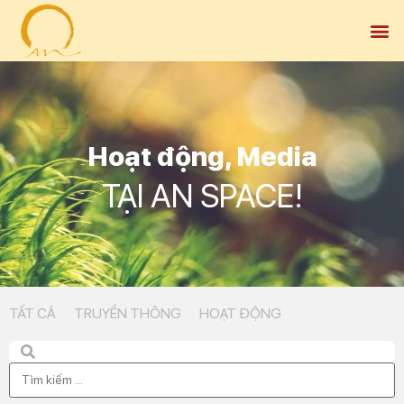
Hoạt động
,
Media
TẠI AN SPACE!
TẤT CẢ
TRUYỀN THÔNG
HOẠT ĐỘNG