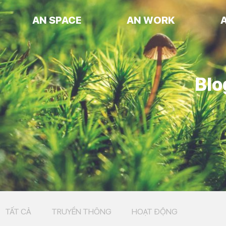
AN SPACE
AN WORK
Blo
TẤT CẢ
TRUYỀN THÔNG
HOẠT ĐỘNG