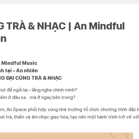
TRÀ & NHẠC | An Mindful
ên
 Mindful Music
h tại – An nhiên
G ĐẠI CÙNG TRÀ & NHẠC
hút để ngồi lại – lắng nghe chính mình?
m kiếm ở đâu xa… mà ở ngay bên trong?
am, An Space phối hợp cùng nhà trường tổ chức chương trình đặc 
 trà, thiền và âm nhạc giao hòa, tạo nên một hành trình trở về vớ