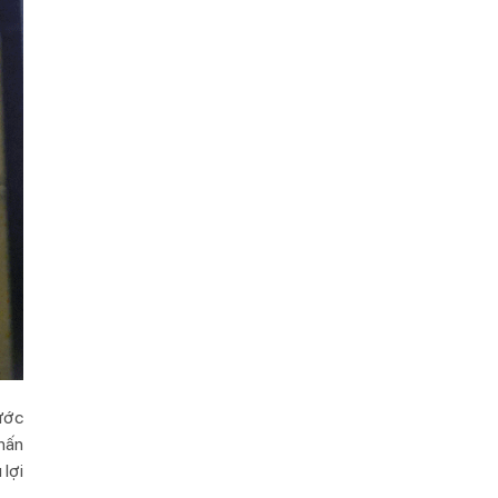
ước
nhấn
 lợi