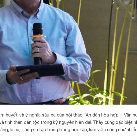
m huyết và ý nghĩa sâu xa của hội thảo “An dân hòa hợp – Vận n
 và tinh thần dân tộc trong kỷ nguyên hiện đại. Thầy cũng đặc biệt 
ng, lo âu, Tăng sự tập trung trong học tập, làm việc cũng như nhiều