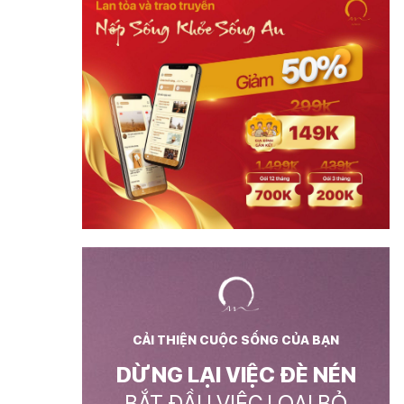
CẢI THIỆN CUỘC SỐNG CỦA BẠN
DỪNG LẠI VIỆC ĐÈ NÉN
BẮT ĐẦU VIỆC LOẠI BỎ