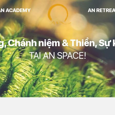
AN ACADEMY
AN RETRE
g
,
Chánh niệm & Thiền
,
Sự 
TẠI AN SPACE!