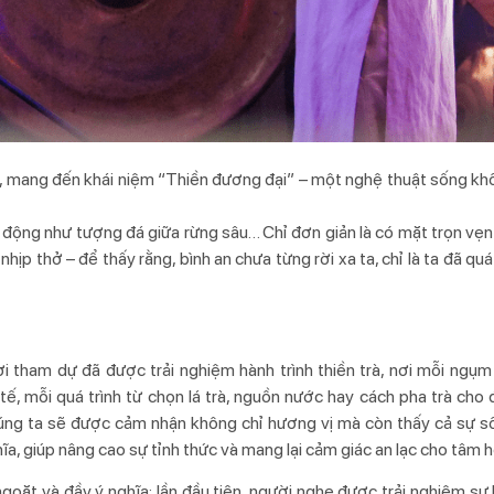
, mang đến khái niệm “Thiền đương đại” – một nghệ thuật sống kh
 động như tượng đá giữa rừng sâu… Chỉ đơn giản là có mặt trọn vẹn
hịp thở – để thấy rằng, bình an chưa từng rời xa ta, chỉ là ta đã quá
i tham dự đã được trải nghiệm hành trình thiền trà, nơi mỗi ngụm
 tế, mỗi quá trình từ chọn lá trà, nguồn nước hay cách pha trà cho
úng ta sẽ được cảm nhận không chỉ hương vị mà còn thấy cả sự s
nghĩa, giúp nâng cao sự tỉnh thức và mang lại cảm giác an lạc cho tâm h
oặt và đầy ý nghĩa: lần đầu tiên, người nghe được trải nghiệm sự