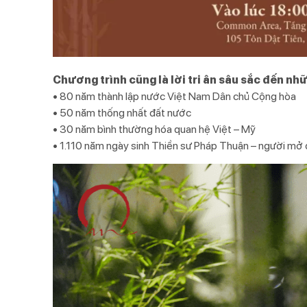
Chương trình cũng là lời tri ân sâu sắc đến n
• 80 năm thành lập nước Việt Nam Dân chủ Cộng hòa
• 50 năm thống nhất đất nước
• 30 năm bình thường hóa quan hệ Việt – Mỹ
• 1.110 năm ngày sinh Thiền sư Pháp Thuận – người mở 