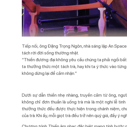
Tiếp nối, ông Đặng Trọng Ngôn, nhà sáng lập An Space
tách rời đời sống thường nhật.
“Thiền đương đại không yêu cầu chúng ta phải ngồi bất
ta thưởng thức một tách trà, hay khi ta ý thức vào từng n
không dừng lại để cảm nhận.”
Dưới sự dẫn thiền nhẹ nhàng, truyền cảm từ ông, ngườ
không chỉ đơn thuần là uống trà mà là một nghi lễ tinh
thưởng thức đều được thực hiện trong chánh niệm, ch
của trà. Khi ấy, mỗi giọt trà đều trở nên quý giá, đầy ý 
Chương trình Thiền âm nhạc đặc biệt mang tính bước ng