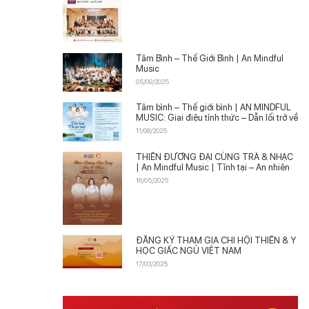
Tâm Bình – Thế Giới Bình | An Mindful
Music
05/09/2025
Tâm bình – Thế giới bình | AN MINDFUL
MUSIC: Giai điệu tỉnh thức – Dẫn lối trở về
11/08/2025
THIỀN ĐƯƠNG ĐẠI CÙNG TRÀ & NHẠC
| An Mindful Music | Tĩnh tại – An nhiên
16/05/2025
ĐĂNG KÝ THAM GIA CHI HỘI THIỀN & Y
HỌC GIẤC NGỦ VIỆT NAM
17/03/2025