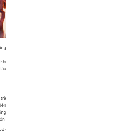
ông
 khi
 lâu
 trà
 đến
ống
ồn.
 kết