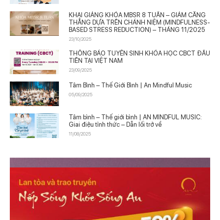
KHAI GIẢNG KHÓA MBSR 8 TUẦN – GIẢM CĂNG
THẲNG DỰA TRÊN CHÁNH NIỆM (MINDFULNESS-
BASED STRESS REDUCTION) – THÁNG 11/2025
23/10/2025
THÔNG BÁO TUYỂN SINH KHÓA HỌC CBCT ĐẦU
TIÊN TẠI VIỆT NAM
23/09/2025
Tâm Bình – Thế Giới Bình | An Mindful Music
05/09/2025
Tâm bình – Thế giới bình | AN MINDFUL MUSIC:
Giai điệu tỉnh thức – Dẫn lối trở về
11/08/2025