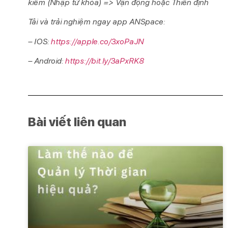
kiếm (Nhập từ khóa) => Vận động hoặc Thiền định
Tải và trải nghiệm ngay app ANSpace:
– IOS:
https://apple.co/3xoPaJN
– Android:
https://bit.ly/3aPxRK8
Bài viết liên quan