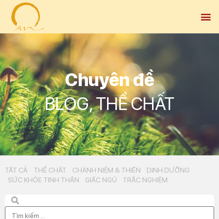
Chuyên đề
BLOG
,
THỂ CHẤT
TẤT CẢ
THỂ CHẤT
CHÁNH NIỆM & THIỀN
DINH DƯỠNG
SỨC KHỎE TINH THẦN
GIẤC NGỦ
TRẮC NGHIỆM