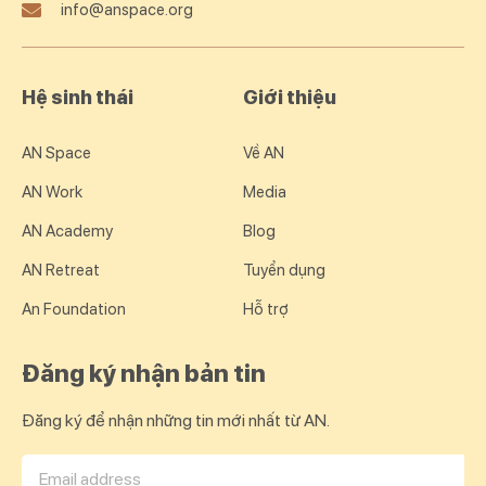
info@anspace.org
Hệ sinh thái
Giới thiệu
AN Space
Về AN
AN Work
Media
AN Academy
Blog
AN Retreat
Tuyển dụng
An Foundation
Hỗ trợ
Đăng ký nhận bản tin
Đăng ký để nhận những tin mới nhất từ AN.