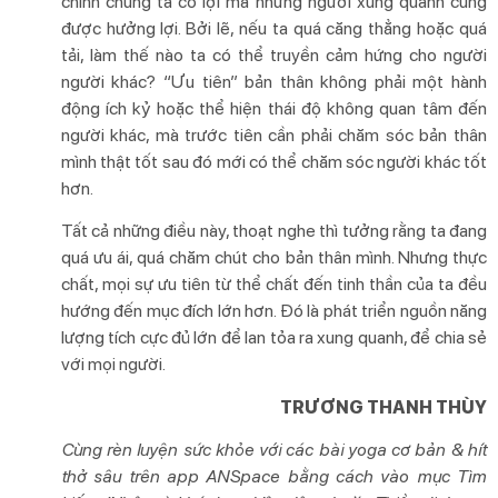
chính chúng ta có lợi mà những người xung quanh cũng
được hưởng lợi. Bởi lẽ, nếu ta quá căng thẳng hoặc quá
tải, làm thế nào ta có thể truyền cảm hứng cho người
người khác? “Ưu tiên” bản thân không phải một hành
động ích kỷ hoặc thể hiện thái độ không quan tâm đến
người khác, mà trước tiên cần phải chăm sóc bản thân
mình thật tốt sau đó mới có thể chăm sóc người khác tốt
hơn.
Tất cả những điều này, thoạt nghe thì tưởng rằng ta đang
quá ưu ái, quá chăm chút cho bản thân mình. Nhưng thực
chất, mọi sự ưu tiên từ thể chất đến tinh thần của ta đều
hướng đến mục đích lớn hơn. Đó là phát triển nguồn năng
lượng tích cực đủ lớn để lan tỏa ra xung quanh, để chia sẻ
với mọi người.
TRƯƠNG THANH THÙY
Cùng rèn luyện sức khỏe với các bài yoga cơ bản & hít
thở sâu trên app ANSpace bằng cách vào mục Tìm