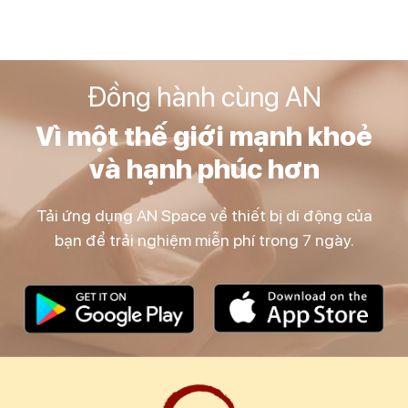
Đồng hành cùng AN
Vì một thế giới mạnh khoẻ
và hạnh phúc hơn
Tải ứng dụng AN Space về thiết bị di động của
bạn để trải nghiệm miễn phí trong 7 ngày.