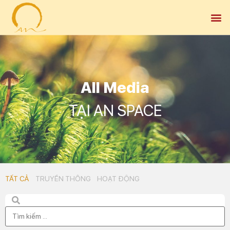
All Media
TẠI AN SPACE
TẤT CẢ
TRUYỀN THÔNG
HOẠT ĐỘNG