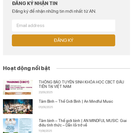
ĐĂNG KÝ NHẬN TIN
Đăng ký để nhận những tin mới nhất từ AN.
ĐĂNG KÝ
Hoạt động nổi bật
THÔNG BÁO TUYỂN SINH KHÓA HỌC CBCT ĐẦU
TIÊN TẠI VIỆT NAM
23/09/2025
Tâm Bình – Thế Giới Bình | An Mindful Music
05/09/2025
Tâm bình – Thế giới bình | AN MINDFUL MUSIC: Giai
điệu tỉnh thức – Dẫn lối trở về
11/08/2025