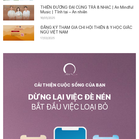
THIỀN ĐƯƠNG ĐẠI CÙNG TRÀ & NHẠC | An Mindful
Music | Tĩnh tại – An nhiên
16/05/2025
ĐĂNG KÝ THAM GIA CHI HỘI THIỀN & Y HỌC GIẤC
NGỦ VIỆT NAM
17/03/2025
CẢI THIỆN CUỘC SỐNG CỦA BẠN
DỪNG LẠI VIỆC ĐÈ NÉN
BẮT ĐẦU VIỆC LOẠI BỎ